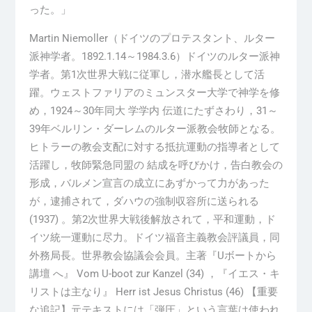
った。」
Martin Niemoller
（ドイツのプロテスタント、ルター
派神学者。
1892.1.14
～
1984.3.6
）ドイツのルター派神
学者。第
1
次世界大戦に従軍し，潜水艦長として活
躍。ウェストファリアのミュンスター大学で神学を修
め，
1924
～
30
年同大 学学内 伝道にたずさわり，
31
～
39
年ベルリン・ダーレムのルター派教会牧師となる。
ヒトラーの教会支配に対する抵抗運動の指導者として
活躍し，牧師緊急同盟の 結成を呼びかけ，告白教会の
形成，バルメン宣言の成立にあずかって力があった
が，逮捕されて，ダハウの強制収容所に送られる
(1937)
。第
2
次世界大戦後解放されて，平和運動，ド
イツ統一運動に尽力。ドイツ福音主義教会評議員，同
外務局長。世界教会協議会会員。主著『
U
ボートから
講壇 へ』
Vom U-boot zur Kanzel (34)
，『イエス・キ
リストは主なり』
Herr ist Jesus Christus (46)
【重要
な追記】元テキストには「弾圧」という言葉は使われ