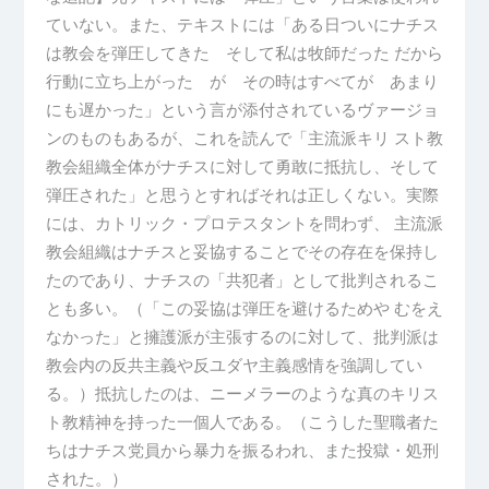
ていない。また、テキストには「ある日ついにナチス
は教会を弾圧してきた そして私は牧師だった だから
行動に立ち上がった が その時はすべてが あまり
にも遅かった」という言が添付されているヴァージョ
ンのものもあるが、これを読んで「主流派キリ スト教
教会組織全体がナチスに対して勇敢に抵抗し、そして
弾圧された」と思うとすればそれは正しくない。実際
には、カトリック・プロテスタントを問わず、 主流派
教会組織はナチスと妥協することでその存在を保持し
たのであり、ナチスの「共犯者」として批判されるこ
とも多い。（「この妥協は弾圧を避けるためや むをえ
なかった」と擁護派が主張するのに対して、批判派は
教会内の反共主義や反ユダヤ主義感情を強調してい
る。）抵抗したのは、ニーメラーのような真のキリス
ト教精神を持った一個人である。（こうした聖職者た
ちはナチス党員から暴力を振るわれ、また投獄・処刑
された。）