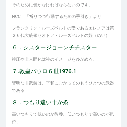
そのために働かなければならないのです。
NCC
「祈りつつ行動するための手引き」より
フランクリン・ルーズベルトの妻であるエレノアは第
２６代大統領セオドア・ルーズベルトの姪（めい）
６．シスタージョーンチチスター
抑圧や非人間化は神のイメージをゆがめる。
７
.
教皇パウロ６世
1976.1
賢明な非武装は、平和にむかってのもうひとつの武器
である
８．つもり違い十か条
高いつもりで低いのが教養、低いつもりで高いのが気
位。