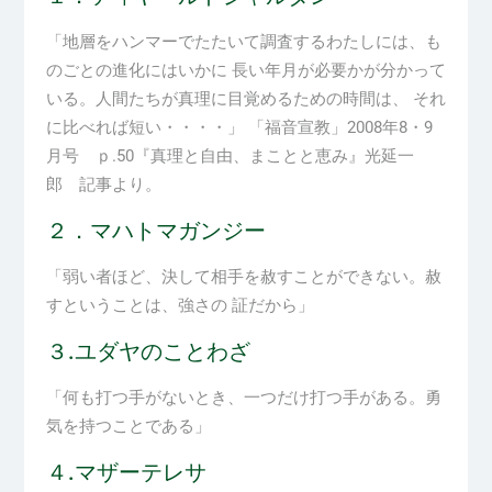
「地層をハンマーでたたいて調査するわたしには、も
のごとの進化にはいかに 長い年月が必要かが分かって
いる。人間たちが真理に目覚めるための時間は、 それ
に比べれば短い・・・・」
「福音宣教」
2008
年
8
・
9
月号 ｐ
.50
『真理と自由、まことと恵み』光延一
郎 記事より。
２．マハトマガンジー
「弱い者ほど、決して相手を赦すことができない。赦
すということは、強さの 証だから」
３
.
ユダヤのことわざ
「何も打つ手がないとき、一つだけ打つ手がある。勇
気を持つことである」
４.マザーテレサ