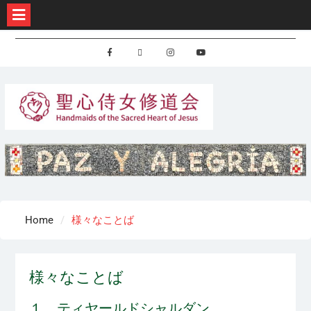
Skip
to
Facebook
X
Instagram
Youtube
content
Home
様々なことば
様々なことば
１．ティヤールドシャルダン