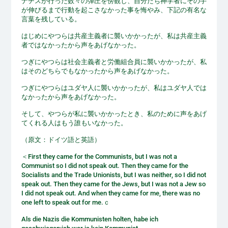
ナチスが行った数々の弾圧を傍観し、自分たち神学者にその手
が伸びるまで行動を起こさなかった事を悔やみ、下記の有名な
言葉を残している。
はじめにやつらは共産主義者に襲いかかったが、私は共産主義
者ではなかったから声をあげなかった。
つぎにやつらは社会主義者と労働組合員に襲いかかったが、私
はそのどちらでもなかったから声をあげなかった。
つぎにやつらはユダヤ人に襲いかかったが、私はユダヤ人では
なかったから声をあげなかった。
そして、やつらが私に襲いかかったとき、私のために声をあげ
てくれる人はもう誰もいなかった。
（原文：ドイツ語と英語）
＜First they came for the Communists, but I was not a
Communist so I did not speak out. Then they came for the
Socialists and the Trade Unionists, but I was neither, so I did not
speak out. Then they came for the Jews, but I was not a Jew so
I did not speak out. And when they came for me, there was no
one left to speak out for me.ｃ
Als die Nazis die Kommunisten holten, habe ich