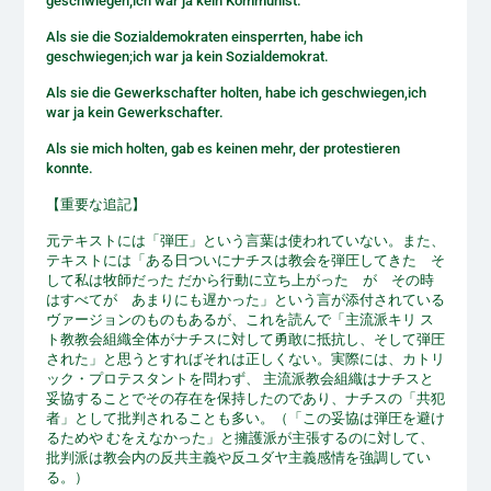
geschwiegen;ich war ja kein Kommunist.
Als sie die Sozialdemokraten einsperrten, habe ich
geschwiegen;ich war ja kein Sozialdemokrat.
Als sie die Gewerkschafter holten, habe ich geschwiegen,ich
war ja kein Gewerkschafter.
Als sie mich holten, gab es keinen mehr, der protestieren
konnte.
【重要な追記】
元テキストには「弾圧」という言葉は使われていない。また、
テキストには「ある日ついにナチスは教会を弾圧してきた そ
して私は牧師だった だから行動に立ち上がった が その時
はすべてが あまりにも遅かった」という言が添付されている
ヴァージョンのものもあるが、これを読んで「主流派キリ ス
ト教教会組織全体がナチスに対して勇敢に抵抗し、そして弾圧
された」と思うとすればそれは正しくない。実際には、カトリ
ック・プロテスタントを問わず、 主流派教会組織はナチスと
妥協することでその存在を保持したのであり、ナチスの「共犯
者」として批判されることも多い。（「この妥協は弾圧を避け
るためや むをえなかった」と擁護派が主張するのに対して、
批判派は教会内の反共主義や反ユダヤ主義感情を強調してい
る。）