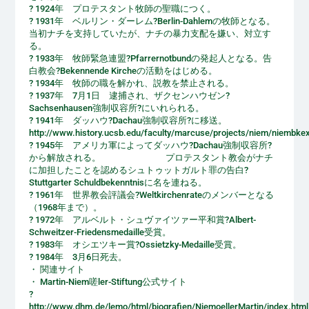
? 1924年 プロテスタント牧師の聖職につく。
? 1931年 ベルリン・ダーレム?Berlin-Dahlemの牧師となる。
当初ナチを支持していたが、ナチの暴力支配を嫌い、対立す
る。
? 1933年 牧師緊急連盟?Pfarrernotbundの発起人となる。告
白教会?Bekennende Kircheの活動をはじめる。
? 1934年 牧師の職を解かれ、説教を禁止される。
? 1937年 7月1日 逮捕され、ザクセンハウゼン?
Sachsenhausen強制収容所?にいれられる。
? 1941年 ダッハウ?Dachau強制収容所?に移送。
http://www.history.ucsb.edu/faculty/marcuse/projects/niem/niembke
? 1945年 アメリカ軍によってダッハウ?Dachau強制収容所?
から解放される。 プロテスタント教会がナチ
に加担したことを認めるシュトゥットガルト罪の告白?
Stuttgarter Schuldbekenntnisに名を連ねる。
? 1961年 世界教会評議会?Weltkirchenrateのメンバーとなる
（1968年まで）。
? 1972年 アルベルト・シュヴァイツァー平和賞?Albert-
Schweitzer-Friedensmedaille受賞。
? 1983年 オシエツキー賞?Ossietzky-Medaille受賞。
? 1984年 3月6日死去。
・ 関連サイト
・ Martin-Niem嗟ler-Stiftung公式サイト
?
http://www.dhm.de/lemo/html/biografien/NiemoellerMartin/index.html