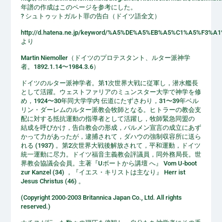
年譜の作成はこのページを参考にした。
? シュトゥットガルト罪の告白（ドイツ語全文）
http://d.hatena.ne.jp/keyword/%A5%DE%A5%EB%A5%C1%A5%F
より
Martin Niemoller（ドイツのプロテスタント、ルター派神学
者。1892.1.14〜1984.3.6）
ドイツのルター派神学者。第1次世界大戦に従軍し，潜水艦長
として活躍。ウェストファリアのミュンスター大学で神学を修
め，1924〜30年同大学学内 伝道にたずさわり，31〜39年ベル
リン・ダーレムのルター派教会牧師となる。ヒトラーの教会支
配に対する抵抗運動の指導者として活躍し，牧師緊急同盟の
結成を呼びかけ，告白教会の形成，バルメン宣言の成立にあず
かって力があったが，逮捕されて，ダハウの強制収容所に送ら
れる (1937) 。第2次世界大戦後解放されて，平和運動，ドイツ
統一運動に尽力。ドイツ福音主義教会評議員，同外務局長。世
界教会協議会会員。主著『Uボートから講壇 へ』 Vom U-boot
zur Kanzel (34) ，『イエス・キリストは主なり』 Herr ist
Jesus Christus (46) 。
(Copyright 2000-2003 Britannica Japan Co., Ltd. All rights
reserved.)