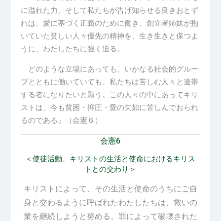
に
溢
れた
力、
そして
私
たちが
告
げ
知
らせる
良
きおとず
れは
、愛
に
基
づく
正義
のために働き
、創立者
姉
妹
が
抱
いていた
貧
しい
人
々
優先
の
精神
を
、生
き
生
きと
保
つよ
うに
、
わたしたちに
強
く
迫
る
。
どのような
立場
にあっても
、
いかなる
社
会
的
グルー
プとともに働いていても
、私
たちは
苦
しむ
人
々と
連
帯
する
者
になりたいと
願
う
。
この
人
々の
中
にあってキリ
ストは
、今
も
貧困
・
抑
圧・
愛
の
欠如
に
苦
しんでおられ
るのである
』（
会
憲６）
会憲6
＜使徒活動、キリストの生活と使命におけるキリス
トとの交わり＞
キリストによって、その生活と使命のうちにご自
身と交わるように呼ばれたわたしたちは、救いの
業を継続しようと努める。罪によって破壊された