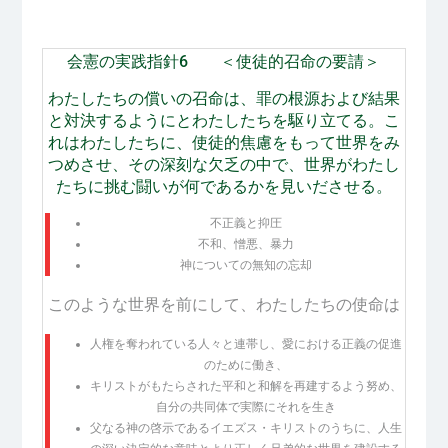
会憲の実践指針6 ＜使徒的召命の要請＞
わたしたちの償いの召命は、罪の根源および結果
と対決するようにとわたしたちを駆り立てる。こ
れはわたしたちに、使徒的焦慮をもって世界をみ
つめさせ、その深刻な欠乏の中で、世界がわたし
たちに挑む闘いが何であるかを見いださせる。
不正義と抑圧
不和、憎悪、暴力
神についての無知の忘却
このような世界を前にして、わたしたちの使命は
人権を奪われている人々と連帯し、愛における正義の促進
のために働き、
キリストがもたらされた平和と和解を再建するよう努め、
自分の共同体で実際にそれを生き
父なる神の啓示であるイエズス・キリストのうちに、人生