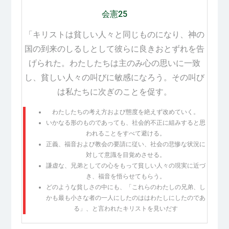
会憲25
「キリストは貧しい人々と同じものになり、神の
国の到来のしるしとして彼らに良きおとずれを告
げられた。わたしたちは主のみ心の思いに一致
し、貧しい人々の叫びに敏感になろう。その叫び
は私たちに次ぎのことを促す。
わたしたちの考え方および態度を絶えず改めていく。
いかなる形のものであっても、社会的不正に組みすると思
われることをすべて避ける。
正義、福音および教会の要請に従い、社会の悲惨な状況に
対して意識を目覚めさせる。
謙虚な、兄弟としての心をもって貧しい人々の現実に近づ
き、福音を悟らせてもらう。
どのような貧しさの中にも、「これらのわたしの兄弟、し
かも最も小さな者の一人にしたのははわたしにしたのであ
る」、と言われたキリストを見いだす