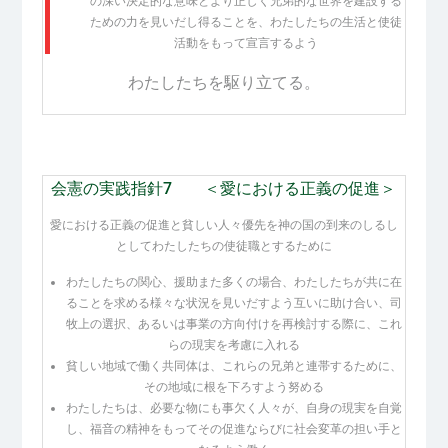
の深い決定的な意味とより正しく兄弟的な世界を建設する
ための力を見いだし得ることを、わたしたちの生活と使徒
活動をもって宣言するよう
わたしたちを駆り立てる。
会憲の実践指針7 ＜愛における正義の促進＞
愛における正義の促進と貧しい人々優先を神の国の到来のしるし
としてわたしたちの使徒職とするために
わたしたちの関心、援助また多くの場合、わたしたちが共に在
ることを求める様々な状況を見いだすよう互いに助け合い、司
牧上の選択、あるいは事業の方向付けを再検討する際に、これ
らの現実を考慮に入れる
貧しい地域で働く共同体は、これらの兄弟と連帯するために、
その地域に根を下ろすよう努める
わたしたちは、必要な物にも事欠く人々が、自身の現実を自覚
し、福音の精神をもってその促進ならびに社会変革の担い手と