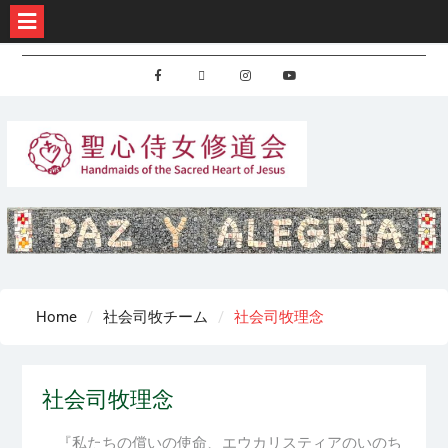
Skip
to
Facebook
X
Instagram
Youtube
content
Home
社会司牧チーム
社会司牧理念
社会司牧理念
『私
たちの
償
いの
使命、
エウカリスティアのいのち